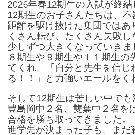
2026年春12期生の入試が終
11期生が駒場東邦中に合格しました！！
2025.02.02
12期生のお子さんたちは、
10期生が麻布中に合格しました！！
2024.02.04
距離を駆け抜けた集団ではあ
９期生が麻布中に合格しました！！
2023.02.03
くさん転び、たくさん失敗し
９期生が武蔵中に2名合格しました！！
2023.02.03
少しずつ大きくなっていきま
８期生が豊島岡中に合格しました！！
2022.02.02
８期生や９期生や１１期生の
８期生が桜蔭中に合格しました！！
2022.02.02
てくれ、「自分と先生を信じ
８期生が雙葉中に全員合格しました！！
2022.02.02
る！！」と力強いエールをく
７期生が武蔵中に合格しました！！
2021.02.03
６期生が筑波大学附属中に合格しました！！
2020.02.07
そして12期生は苦しい中で
６期生が開成中に合格しました！！
2020.02.06
豊島岡中２名、雙葉中２名を
５期生が豊島岡中に合格しました！！
2019.02.05
合格を勝ち取ってきました。
４期生が武蔵中に合格しました！！
2018.02.02
進学先が決まった子も、まだ