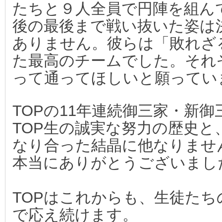
「ホームページエピソード大賞2017」で佳作を受賞しまし
2018.01.15
たちと９人全員で円陣を組ん
後の最後まで戦い抜いた姿は
３期生が開成中に合格しました！！
2017.02.03
ありません。彼らは「敗れざ
２期生が駒場東邦中に合格しました！！
2016.02.02
た最高のチームでした。それ
AERA with Kids 2015冬号にTOPが掲載されました。
2015.12.04
って通ってほしいと願ってい
TOPの11年連続御三家・新
TOP生の誠実な努力の歴史と
なり合った結晶に他なりませ
本当にありがとうございまし
TOPはこれからも、生徒たち
で応え続けます。